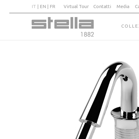
IT
EN
FR
Virtual Tour
Contatti
Media
C
COLLE