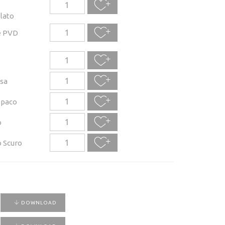
lato
e PVD
sa
Opaco
o
 Scuro
DOWNLOAD