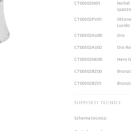
CT00302NI01
Nichel
spazzo
CT00302PV01
Otton
Lucido
CT00302AU00
Oro
CT00302AU02
Oro Ro
CT00302NE00
Nero 
CT00302BZ00
Bronz
CT00302BZ01
Bronzo
Supporti tecnici
Schema tecnico: