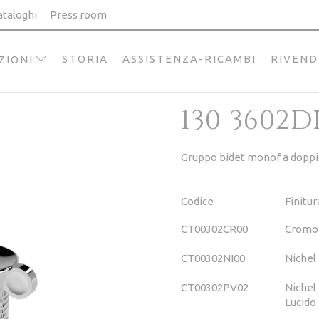
ataloghi
Press room
STORIA
ASSISTENZA-RICAMBI
RIVEND
ZIONI
130 3602D
Gruppo bidet monof a doppi
Codice
Finitur
CT00302CR00
Cromo
CT00302NI00
Nichel
CT00302PV02
Nichel
Lucido