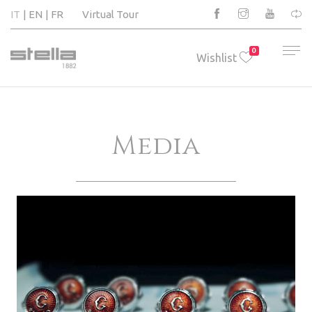
IT
EN
FR
Virtual Tour
0
Wishlist
Media