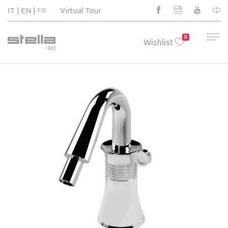
IT
EN
FR
Virtual Tour
0
Wishlist