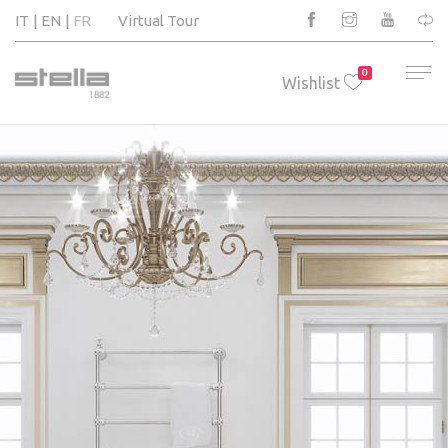
IT
EN
FR
Virtual Tour
0
Wishlist