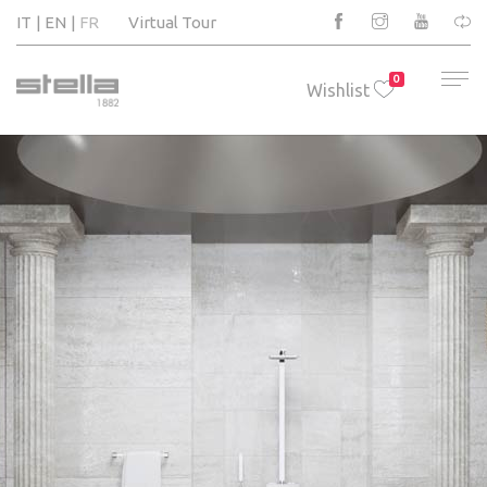
IT
EN
FR
Virtual Tour
0
Wishlist