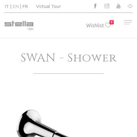
IT
EN
FR
Virtual Tour
0
Wishlist
SWAN - Shower