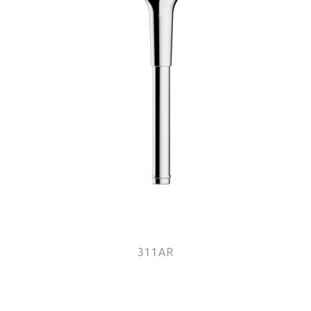
311AR