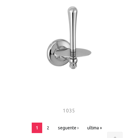
1035
Pages
1
2
seguente ›
ultima »