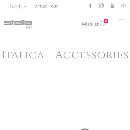
IT
EN
FR
Virtual Tour
0
Wishlist
Italica - Accessories