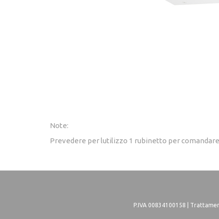
Note:
Prevedere per lutilizzo 1 rubinetto per comandare
P.IVA 00834100158 |
Trattament