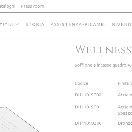
ataloghi
Press room
STORIA
ASSISTENZA-RICAMBI
RIVEND
ZIONI
Wellness
Soffione a incasso quadro 43
Codice
Finitur
DI11101ST00
Acciai
DI11101ST01
Acciai
Spazzo
DI11101BZ00
Bronz