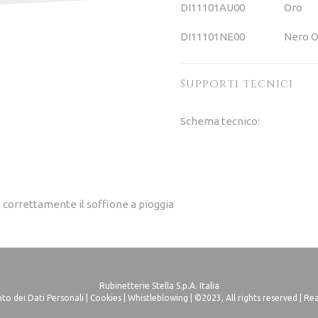
DI11101AU00
Oro
DI11101NE00
Nero 
Supporti tecnici
Schema tecnico:
 correttamente il soffione a pioggia
Rubinetterie Stella S.p.A. Italia
o dei Dati Personali
|
Cookies
|
Whistleblowing
| ©2023, All rights reserved |
Rea