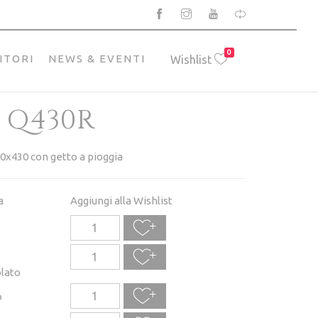
0
ITORI
NEWS & EVENTI
Wishlist
 Q430R
0x430 con getto a pioggia
a
Aggiungi alla Wishlist
o
o
lato
o