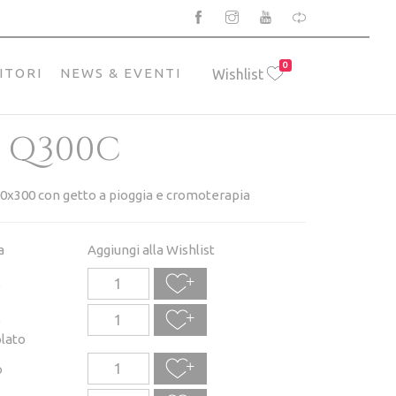
0
ITORI
NEWS & EVENTI
Wishlist
 Q300C
00x300 con getto a pioggia e cromoterapia
a
Aggiungi alla Wishlist
o
o
lato
o