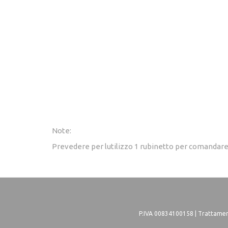
Note:
Prevedere per lutilizzo 1 rubinetto per comandare
P.IVA 00834100158 |
Trattament