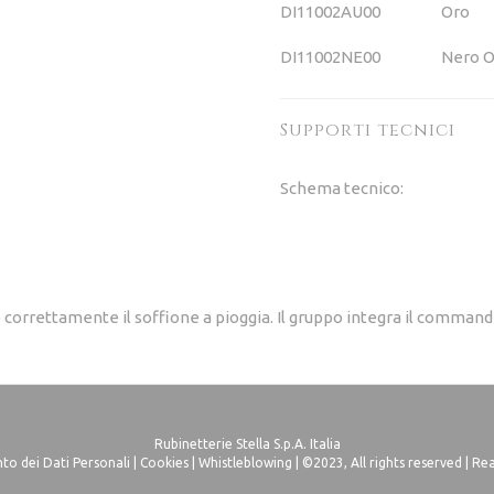
DI11002AU00
Oro
DI11002NE00
Nero 
Supporti tecnici
Schema tecnico:
 correttamente il soffione a pioggia. Il gruppo integra il comma
Rubinetterie Stella S.p.A. Italia
o dei Dati Personali
|
Cookies
|
Whistleblowing
| ©2023, All rights reserved |
Rea