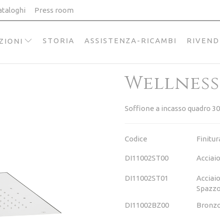
ataloghi
Press room
STORIA
ASSISTENZA-RICAMBI
RIVEND
ZIONI
Wellness
Soffione a incasso quadro 3
Codice
Finitur
DI11002ST00
Acciai
DI11002ST01
Acciai
Spazzo
DI11002BZ00
Bronz