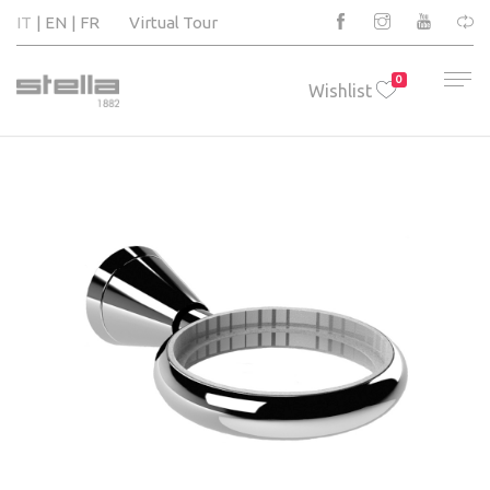
IT
EN
FR
Virtual Tour
0
Wishlist