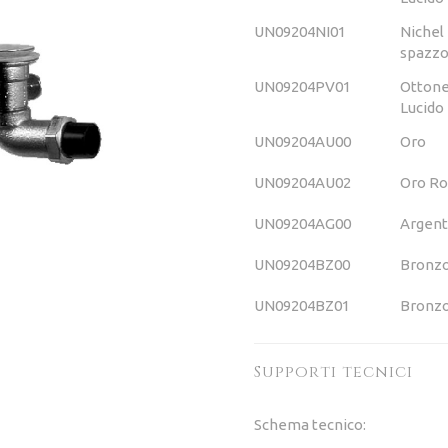
UN09204NI01
Nichel
spazzo
UN09204PV01
Otton
Lucido
UN09204AU00
Oro
UN09204AU02
Oro Ro
UN09204AG00
Argen
UN09204BZ00
Bronz
UN09204BZ01
Bronzo
Supporti tecnici
Schema tecnico: