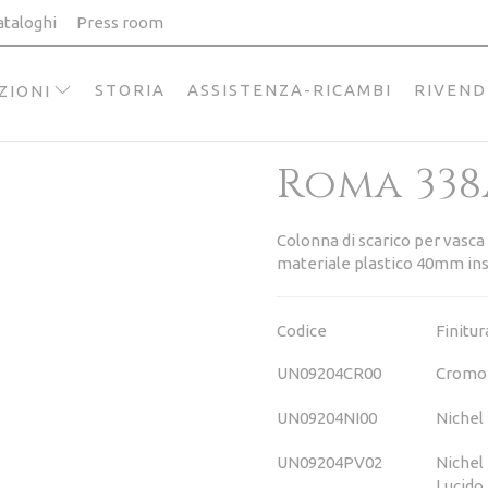
ataloghi
Press room
STORIA
ASSISTENZA-RICAMBI
RIVEND
ZIONI
Roma 338
Colonna di scarico per vasca
materiale plastico 40mm inst
Codice
Finitur
UN09204CR00
Cromo
UN09204NI00
Nichel
UN09204PV02
Nichel
Lucido