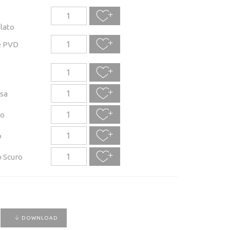
lato
e PVD
sa
to
o
 Scuro
DOWNLOAD