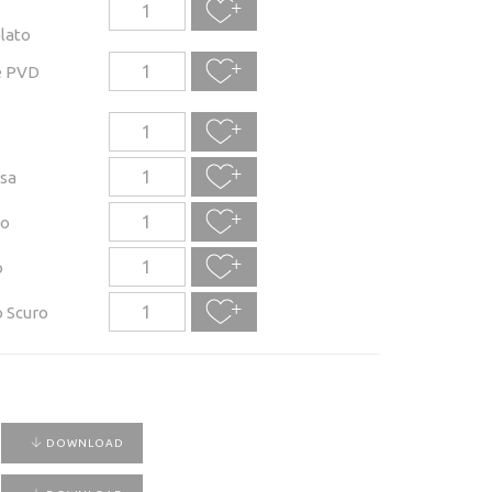
lato
e PVD
sa
to
o
 Scuro
DOWNLOAD