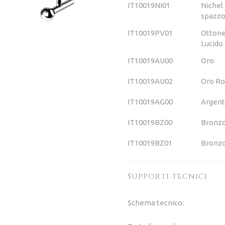
IT10019NI01
Nichel
spazzo
IT10019PV01
Otton
Lucido
IT10019AU00
Oro
IT10019AU02
Oro Ro
IT10019AG00
Argen
IT10019BZ00
Bronz
IT10019BZ01
Bronzo
Supporti tecnici
Schema tecnico: