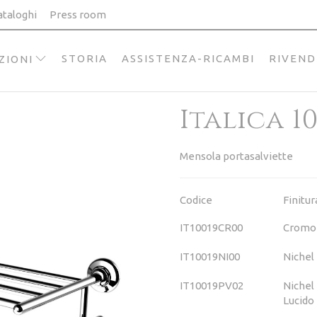
ataloghi
Press room
STORIA
ASSISTENZA-RICAMBI
RIVEND
ZIONI
Italica 1
Mensola portasalviette
Codice
Finitur
IT10019CR00
Cromo
IT10019NI00
Nichel
IT10019PV02
Nichel
Lucido