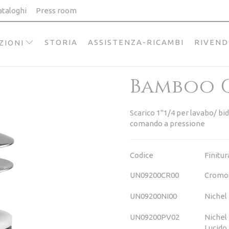
ataloghi
Press room
STORIA
ASSISTENZA-RICAMBI
RIVEND
ZIONI
Bamboo 
Scarico 1"1/4 per lavabo/ bi
comando a pressione
Codice
Finitur
UN09200CR00
Cromo
UN09200NI00
Nichel
UN09200PV02
Nichel
Lucido