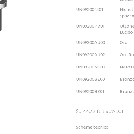
UN09200NI01
Nichel
spazzo
UN09200PV01
Otton
Lucido
UN09200AU00
Oro
UN09200AU02
Oro Ro
UN09200NE00
Nero 
UN09200BZ00
Bronz
UN09200BZ01
Bronzo
Supporti tecnici
Schema tecnico: