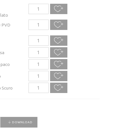
lato
e PVD
sa
Opaco
o
 Scuro
DOWNLOAD