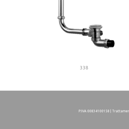
338
P.IVA 00834100158 |
Trattament