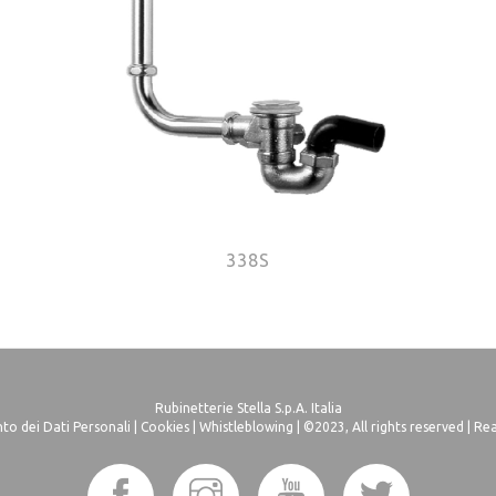
338S
Rubinetterie Stella S.p.A. Italia
o dei Dati Personali
|
Cookies
|
Whistleblowing
| ©2023, All rights reserved |
Rea