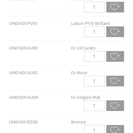
UN01601PV01
Laiton PVD Brillant
UN01601AU00
Or 24 Carats
UN01601AU02
Or Rose
UN01601AU04
Or Anglais Mat
UN01601BZ00
Bronze