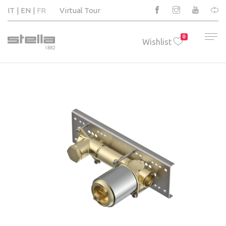
IT
EN
FR
Virtual Tour
0
Wishlist