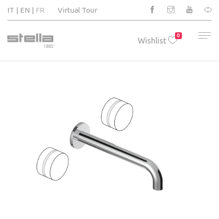
IT
EN
FR
Virtual Tour
0
Wishlist