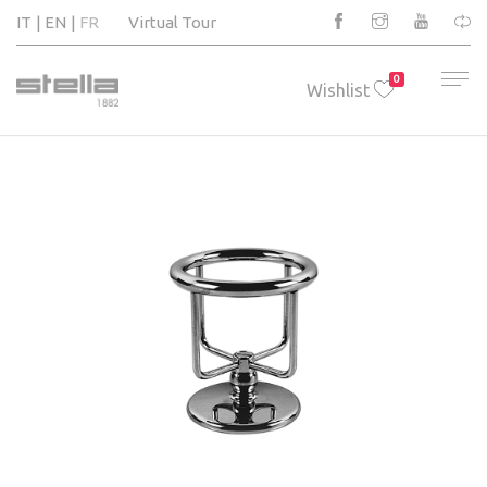
IT
EN
FR
Virtual Tour
0
Wishlist