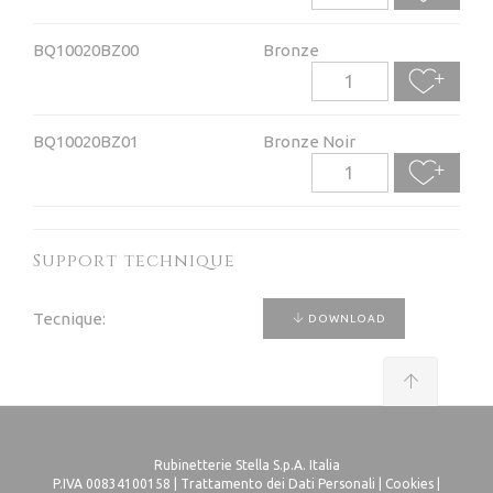
BQ10020BZ00
Bronze
BQ10020BZ01
Bronze Noir
Support technique
Tecnique:
DOWNLOAD
Rubinetterie Stella S.p.A. Italia
P.IVA 00834100158 |
Trattamento dei Dati Personali
|
Cookies
|