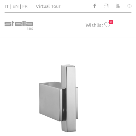
IT
EN
FR
Virtual Tour
0
Wishlist