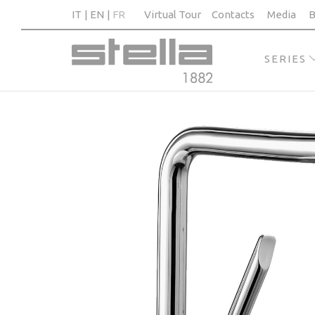
IT
EN
FR
Virtual Tour
Contacts
Media
B
SERIES