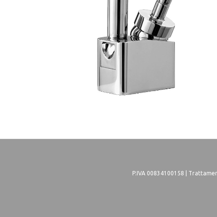
P.IVA 00834100158 |
Trattament