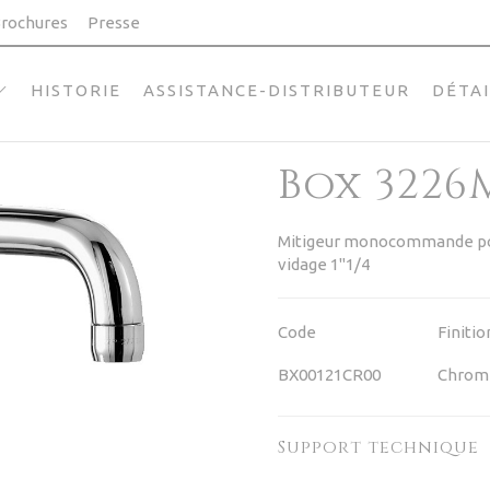
rochures
Presse
HISTORIE
ASSISTANCE-DISTRIBUTEUR
DÉTA
Box 3226
Mitigeur monocommande pour
vidage 1"1/4
Code
Finitio
BX00121CR00
Chrom
Support technique