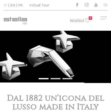
IT
EN
FR
Virtual Tour
0
Wishlist
Dal 1882 un’icona del
lusso made in Italy